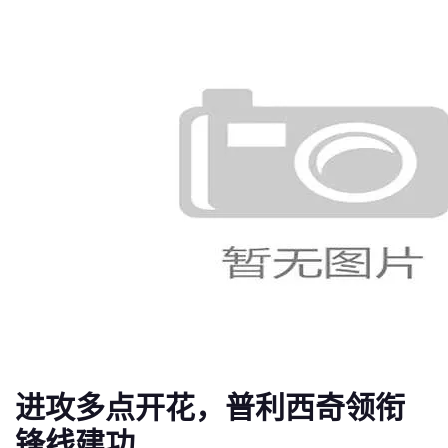
进攻多点开花，普利西奇领衔
锋线建功