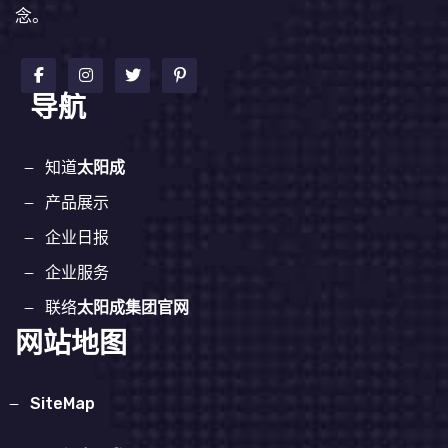
念。
导航
知道
太阳成
产品展示
企业日报
企业服务
联络
太阳成集团官网
网站地图
SiteMap