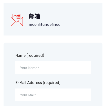
邮箱
moonlitundefined
Name (required)
E-Mail Address (required)