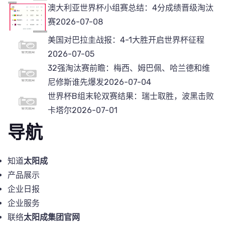
澳大利亚世界杯小组赛总结：4分成绩晋级淘汰
赛
2026-07-08
美国对巴拉圭战报：4-1大胜开启世界杯征程
2026-07-05
32强淘汰赛前瞻：梅西、姆巴佩、哈兰德和维
尼修斯谁先爆发
2026-07-04
世界杯B组末轮双赛结果：瑞士取胜，波黑击败
卡塔尔
2026-07-01
导航
知道
太阳成
产品展示
企业日报
企业服务
联络
太阳成集团官网