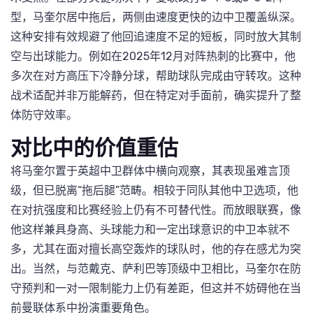
型，马奎尔居中拖后，两侧由速度更快的边中卫覆盖纵深。
这种安排有效规避了他回追速度不足的短板，同时放大其制
空与出球能力。例如在2025年12月对阵热刺的比赛中，他
多次在对方高压下冷静分球，帮助球队完成由守转攻。这种
战术适配并非万能解药，但在特定对手面前，确实提升了整
体防守效率。
对比中的价值重估
将马奎尔置于英超中卫群体中横向观察，其表现虽难言顶
级，但已脱离“拖后腿”范畴。相较于同队其他中卫选项，他
在对抗强度和比赛经验上仍有不可替代性。而放眼联赛，像
他这样兼具身高、头球能力和一定出球意识的中卫本就不
多，尤其在面对擅长高空轰炸的球队时，他的存在感尤为突
出。当然，与范戴克、萨利巴等顶级中卫相比，马奎尔在防
守预判和一对一限制能力上仍有差距，但这并不妨碍他在当
前曼联体系中扮演重要角色。