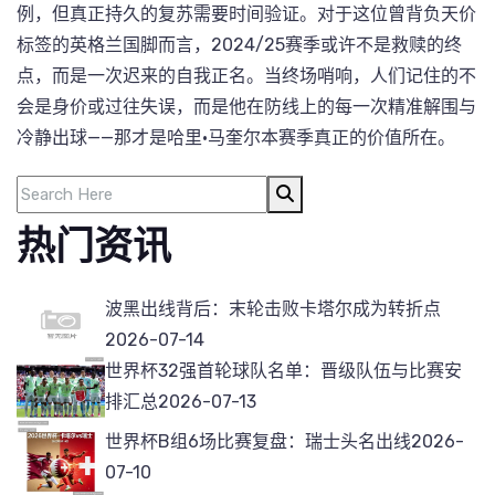
例，但真正持久的复苏需要时间验证。对于这位曾背负天价
标签的英格兰国脚而言，2024/25赛季或许不是救赎的终
点，而是一次迟来的自我正名。当终场哨响，人们记住的不
会是身价或过往失误，而是他在防线上的每一次精准解围与
冷静出球——那才是哈里·马奎尔本赛季真正的价值所在。
热门资讯
波黑出线背后：末轮击败卡塔尔成为转折点
2026-07-14
世界杯32强首轮球队名单：晋级队伍与比赛安
排汇总
2026-07-13
世界杯B组6场比赛复盘：瑞士头名出线
2026-
07-10