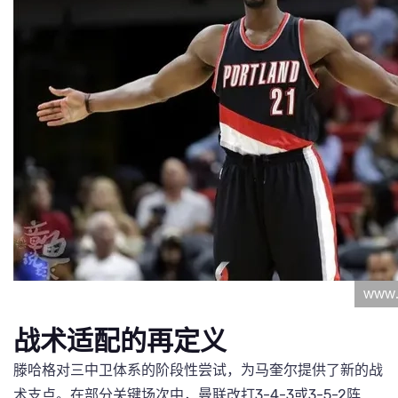
战术适配的再定义
滕哈格对三中卫体系的阶段性尝试，为马奎尔提供了新的战
术支点。在部分关键场次中，曼联改打3-4-3或3-5-2阵