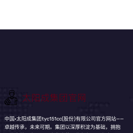
中国·太阳成集团tyc151cc(股份)有限公司官方网站——
卓越传承，未来可期。集团以深厚积淀为基础，拥抱