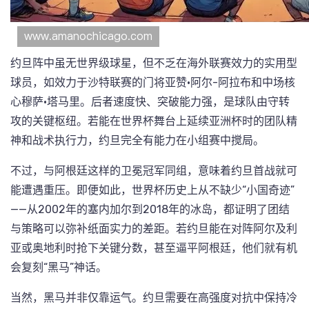
约旦阵中虽无世界级球星，但不乏在海外联赛效力的实用型
球员，如效力于沙特联赛的门将亚赞·阿尔-阿拉布和中场核
心穆萨·塔马里。后者速度快、突破能力强，是球队由守转
攻的关键枢纽。若能在世界杯舞台上延续亚洲杯时的团队精
神和战术执行力，约旦完全有能力在小组赛中搅局。
不过，与阿根廷这样的卫冕冠军同组，意味着约旦首战就可
能遭遇重压。即便如此，世界杯历史上从不缺少“小国奇迹”
——从2002年的塞内加尔到2018年的冰岛，都证明了团结
与策略可以弥补纸面实力的差距。若约旦能在对阵阿尔及利
亚或奥地利时抢下关键分数，甚至逼平阿根廷，他们就有机
会复刻“黑马”神话。
当然，黑马并非仅靠运气。约旦需要在高强度对抗中保持冷