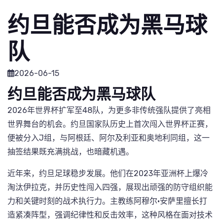
约旦能否成为黑马球
队
2026-06-15
约旦能否成为黑马球队
2026年世界杯扩军至48队，为更多非传统强队提供了亮相
世界舞台的机会。约旦国家队历史上首次闯入世界杯正赛，
便被分入J组，与阿根廷、阿尔及利亚和奥地利同组，这一
抽签结果既充满挑战，也暗藏机遇。
近年来，约旦足球稳步发展。他们在2023年亚洲杯上爆冷
淘汰伊拉克，并历史性闯入四强，展现出顽强的防守组织能
力和关键时刻的战术执行力。主教练阿穆尔·安萨里擅长打
造紧凑阵型，强调纪律性和反击效率，这种风格在面对技术