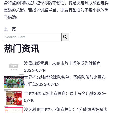
身特点的同时提升控球与防守韧性，将是决定球队能否走得
更远的关键。若战术调整得当，挪威有望成为不容小觑的黑
马候选。
上一篇
热门资讯
波黑出线背后：末轮击败卡塔尔成为转折点
2026-07-14
世界杯32强首轮球队名单：晋级队伍与比赛安
排汇总
2026-07-13
世界杯B组6场比赛复盘：瑞士头名出线
2026-
07-10
澳大利亚世界杯小组赛总结：4分成绩晋级淘汰