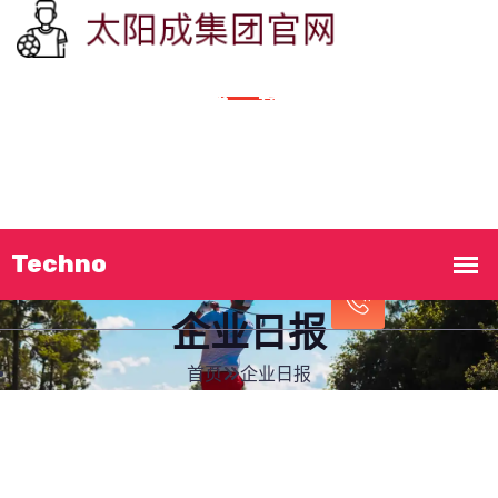
首页
知道
太阳成
产品展示
企业日报
立即致电!
企业服务
联络
太阳成集团官网
19678267021
企业日报
首页
企业日报