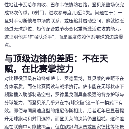
性地让卡瓦哈尔内收、巴尔韦德协防右路，登贝莱整场仅完
成13次传球，0射门，进攻参与度几近消失。问题在于：一
旦对手切断他与中场的联系，或压缩其启动空间，他就缺乏
通过无球跑位、短传配合或节奏变化重新激活进攻的能力。
这证明他并非“强队杀手”，而是高度依赖体系喂球的边路爆
点。
与顶级边锋的差距：不在天
赋，在比赛掌控力
对比现役顶级右边锋如萨卡、罗德里戈，登贝莱的差距不在
身体素质，而在比赛阅读与战术执行。萨卡能在无球状态下
频繁插入肋部制造空档，罗德里戈则具备极强的背身护球与
分球能力，而登贝莱几乎只在“持球突破”这一单一模式下有
效。即便与同属速度型的维尼修斯相比，后者近年已显著提
升无球跑动和射门选择，而登贝莱的决策仍显粗糙。这种差
距在联赛中可能被掩盖，但在欧冠淘汰赛或国家德比等场景