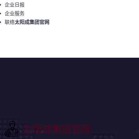
企业日报
企业服务
联络
太阳成集团官网