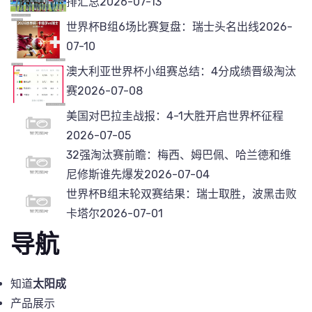
排汇总
2026-07-13
世界杯B组6场比赛复盘：瑞士头名出线
2026-
07-10
澳大利亚世界杯小组赛总结：4分成绩晋级淘汰
赛
2026-07-08
美国对巴拉圭战报：4-1大胜开启世界杯征程
2026-07-05
32强淘汰赛前瞻：梅西、姆巴佩、哈兰德和维
尼修斯谁先爆发
2026-07-04
世界杯B组末轮双赛结果：瑞士取胜，波黑击败
卡塔尔
2026-07-01
导航
知道
太阳成
产品展示