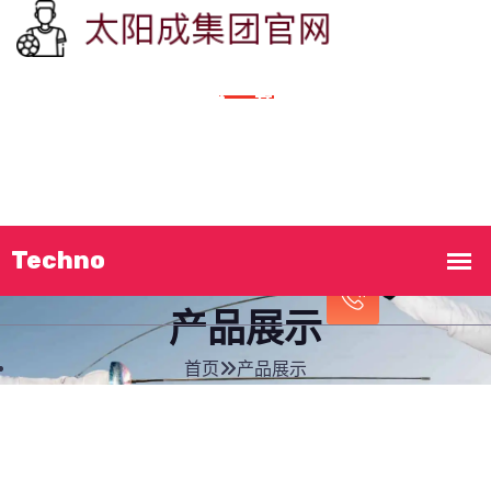
首页
知道
太阳成
产品展示
企业日报
立即致电!
企业服务
联络
太阳成集团官网
19678267021
产品展示
首页
产品展示