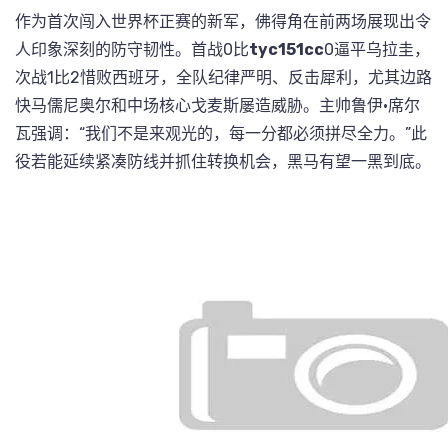
作为首次闯入世界杯正赛的新军，佛得角在前两场展现出令
人印象深刻的防守韧性。首战0比
tyc151cc
0逼平乌拉圭，
次战1比2惜败西班牙，全队纪律严明、反击犀利，尤其边路
快马儒尼奥尔和中场核心戈麦斯屡造威胁。主帅鲁伊·席尔
瓦强调：“我们不是来观光的，每一分都必须拼尽全力。”此
役若能延续紧凑防线并抓住转换机会，黑马有望一黑到底。