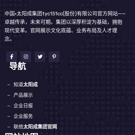
中国·太阳成集团tyc151cc(股份)有限公司官方网站——
卓越传承，未来可期。集团以深厚积淀为基础，拥抱
现代变革。官网展示文化底蕴、业务布局及人才理
念。
导航
知道
太阳成
产品展示
企业日报
企业服务
联络
太阳成集团官网