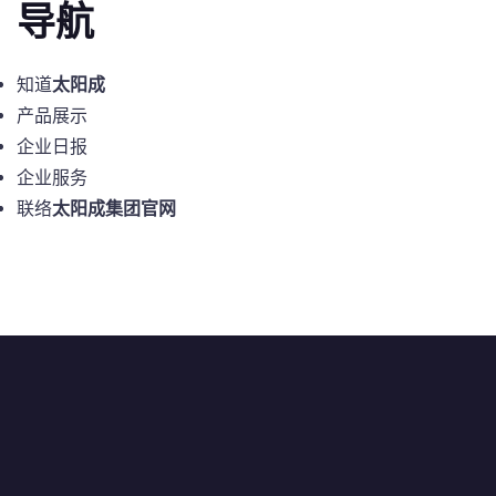
导航
知道
太阳成
产品展示
企业日报
企业服务
联络
太阳成集团官网