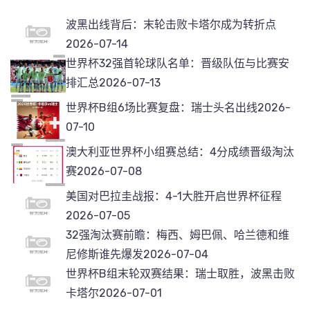
波黑出线背后：末轮击败卡塔尔成为转折点
2026-07-14
世界杯32强首轮球队名单：晋级队伍与比赛安
排汇总
2026-07-13
世界杯B组6场比赛复盘：瑞士头名出线
2026-
07-10
澳大利亚世界杯小组赛总结：4分成绩晋级淘汰
赛
2026-07-08
美国对巴拉圭战报：4-1大胜开启世界杯征程
2026-07-05
32强淘汰赛前瞻：梅西、姆巴佩、哈兰德和维
尼修斯谁先爆发
2026-07-04
世界杯B组末轮双赛结果：瑞士取胜，波黑击败
卡塔尔
2026-07-01