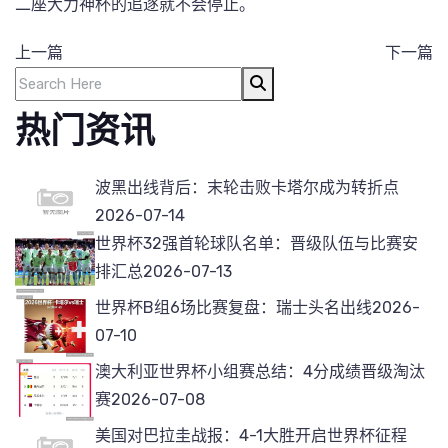
二座大力神杯的追逐就不会停止。
上一篇
下一篇
热门资讯
波黑出线背后：末轮击败卡塔尔成为转折点
2026-07-14
世界杯32强首轮球队名单：晋级队伍与比赛安
排汇总
2026-07-13
世界杯B组6场比赛复盘：瑞士头名出线
2026-
07-10
澳大利亚世界杯小组赛总结：4分成绩晋级淘汰
赛
2026-07-08
美国对巴拉圭战报：4-1大胜开启世界杯征程